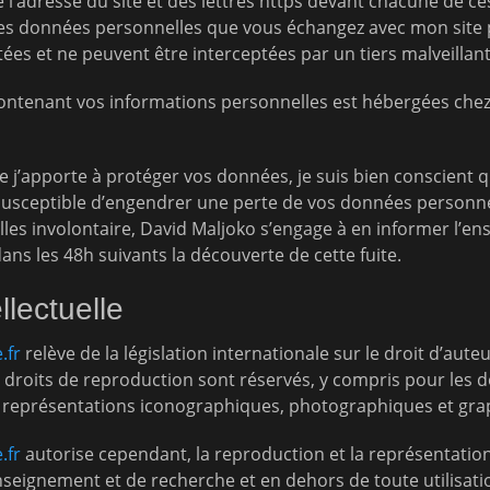
 l’adresse du site et des lettres https devant chacune de ce
es données personnelles que vous échangez avec mon site p
ées et ne peuvent être interceptées par un tiers malveillant
ontenant vos informations personnelles est hébergées chez
e j’apporte à protéger vos données, je suis bien conscient qu
 susceptible d’engendrer une perte de vos données personnel
es involontaire, David Maljoko s’engage à en informer l’e
ns les 48h suivants la découverte de cette fuite.
llectuelle
.fr
relève de la législation internationale sur le droit d’auteu
les droits de reproduction sont réservés, y compris pour les
s représentations iconographiques, photographiques et gra
.fr
autorise cependant, la reproduction et la représentation 
nseignement et de recherche et en dehors de toute utilisatio