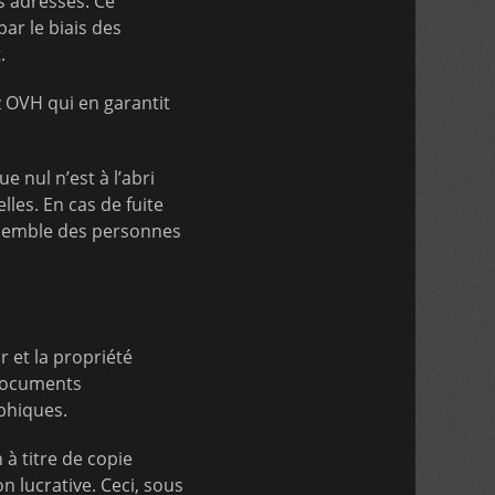
s adresses. Ce
ar le biais des
.
 OVH qui en garantit
e nul n’est à l’abri
les. En cas de fuite
nsemble des personnes
r et la propriété
 documents
phiques.
à titre de copie
n lucrative. Ceci, sous