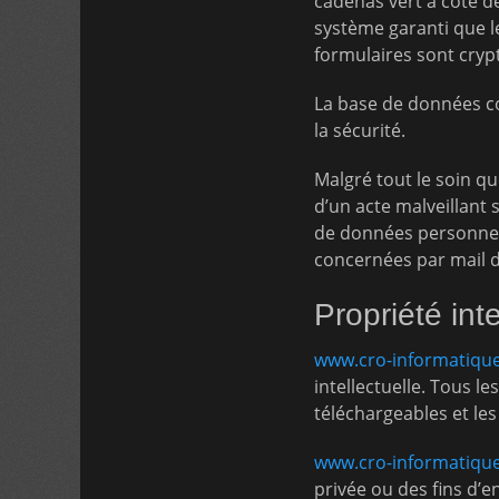
cadenas vert à côté de
système garanti que l
formulaires sont crypt
La base de données c
la sécurité.
Malgré tout le soin qu
d’un acte malveillant
de données personnell
concernées par mail da
Propriété inte
www.cro-informatique
intellectuelle. Tous 
téléchargeables et le
www.cro-informatique
privée ou des fins d’e