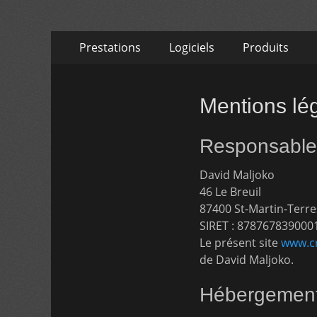
Aller
Menu
Prestations
Logiciels
Produits
au
primaire
contenu
Mentions lé
Responsable 
David Maljoko
46 Le Breuil
87400 St-Martin-Terr
SIRET : 878767839000
Le présent site
www.cr
de David Maljoko.
Hébergemen