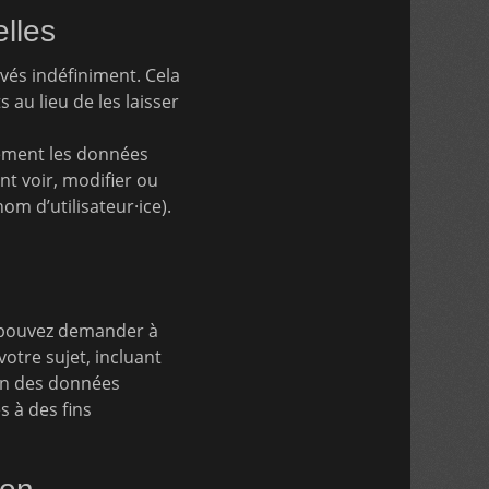
lles
és indéfiniment. Cela
u lieu de les laisser
alement les données
ent voir, modifier ou
m d’utilisateur·ice).
s pouvez demander à
otre sujet, incluant
on des données
 à des fins