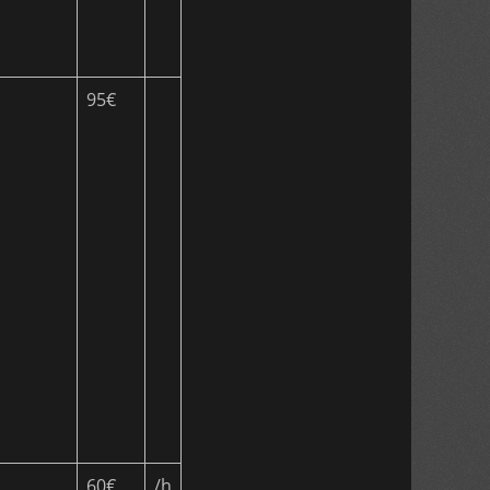
95€
60€
/h