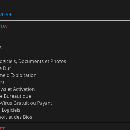
20,99€
ION
s
e
ogiciels, Documents et Photos
e Dur
me d’Exploitation
ers
ws et Activation
ite Bureautique
i-Virus Gratuit ou Payant
 Logiciels
oft et des Bios
ET