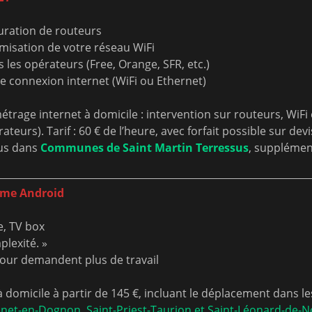
guration de routeurs
imisation de votre réseau WiFi
 les opérateurs (Free, Orange, SFR, etc.)
 connexion internet (WiFi ou Ethernet)
rage internet à domicile : intervention sur routeurs, WiFi 
eurs). Tarif : 60 € de l’heure, avec forfait possible sur devi
lus dans
Communes de Saint Martin Terressus
, supplémen
tème Android
e, TV box
lexité. »
 jour demandent plus de travail
 domicile à partir de 145 €, incluant le déplacement dans le
net-en-Dognon, Saint-Priest-Taurion et Saint-Léonard-de-N