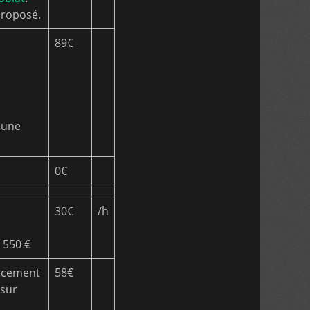
proposé.
89€
 une
0€
30€
/h
e 550 €
lacement
58€
 sur