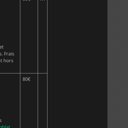
et
s. Frais
t hors
80€
s
oblat
.