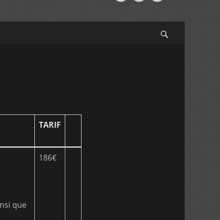
Search
TARIF
186€
insi que