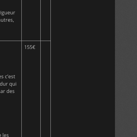
 vigueur
utres,
155€
s c’est
 dur qui
par des
 les