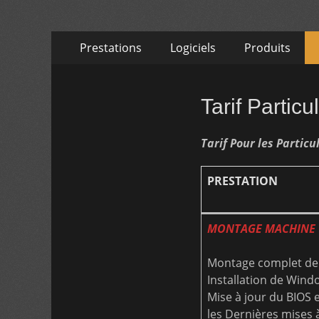
Aller
Menu
Prestations
Logiciels
Produits
au
primaire
contenu
Tarif Particul
Tarif Pour les Particu
PRESTATION
MONTAGE MACHINE 
Montage complet de 
Installation de Wind
Mise à jour du BIOS 
les Dernières mises à