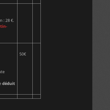
 : 28 €.
tin-
50€
ute
re
déduit